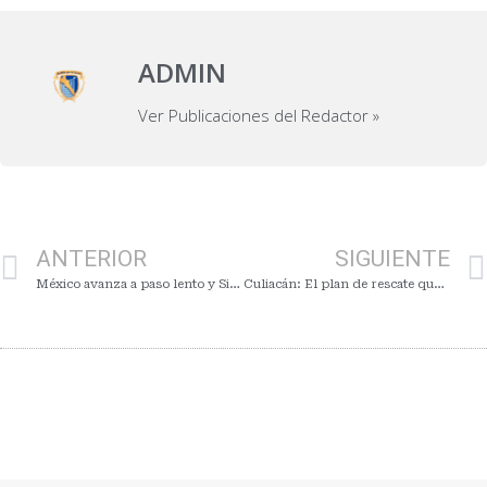
ADMIN
Ver Publicaciones del Redactor »
ANTERIOR
SIGUIENTE
México avanza a paso lento y Sinaloa resiente el freno económico. Econo-SIN. 42
Culiacán: El plan de rescate que la ciudadanía le arrebata al miedo. ECONO-SIN.44