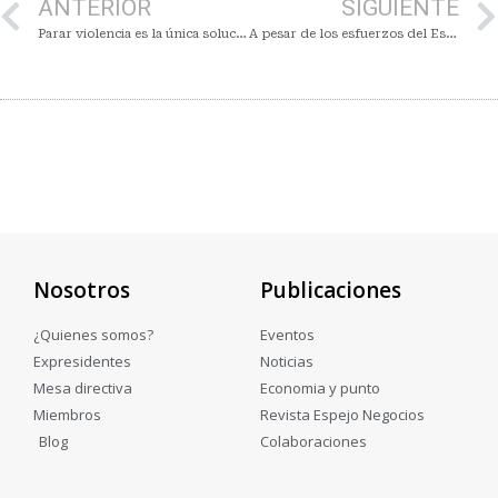
ANTERIOR
SIGUIENTE
Parar violencia es la única solución para reactivar economía en Sinaloa: Colegio de Economistas
A pesar de los esfuerzos del Estado por apoyar a empresarios, seguirán los cierres de negocios
Nosotros
Publicaciones
¿Quienes somos?
Eventos
Expresidentes
Noticias
Mesa directiva
Economia y punto
Miembros
Revista Espejo Negocios
Blog
Colaboraciones