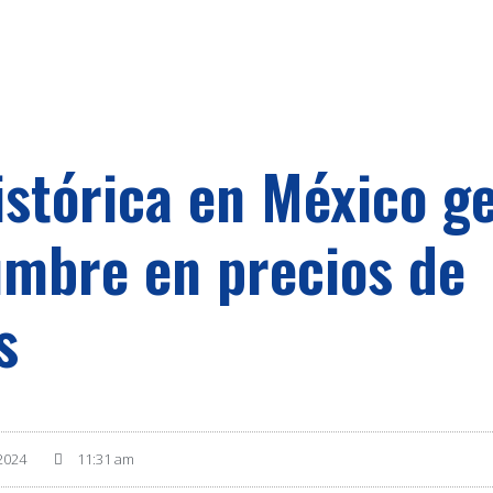
istórica en México g
umbre en precios de
s
2024
11:31 am