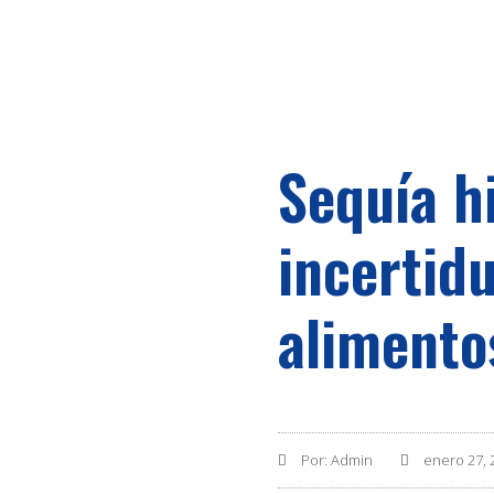
Sequía h
incertid
alimento
Por:
Admin
enero 27, 