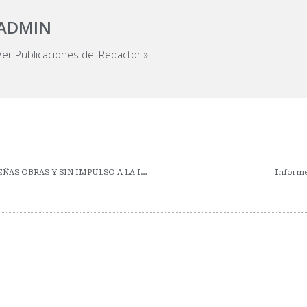
ADMIN
Ver Publicaciones del Redactor »
PRESUPUESTO 2024: PEQUEÑAS OBRAS Y SIN IMPULSO A LA INVERSIÓN, PESCA Y AGRICULTURA EN SINALOA
Informe