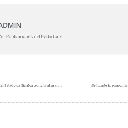
ADMIN
Ver Publicaciones del Redactor »
¡El Colegio de Economistas del Estado de Sinaloa te invita al gran conversatorio!
¡Se hunde la economía