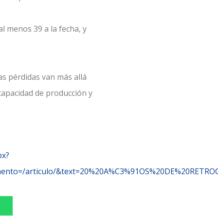
al menos 39 a la fecha, y
as pérdidas van más allá
 capacidad de producción y
px?
emento=/articulo/&text=20%20A%C3%91OS%20DE%20RETROC