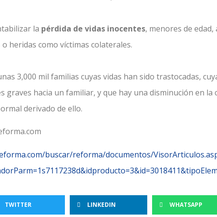
tabilizar la
pérdida de vidas inocentes
, menores de edad, 
o heridas como víctimas colaterales.
nas 3,000 mil familias cuyas vidas han sido trastocadas, cuy
s graves hacia un familiar, y que hay una disminución en la
normal derivado de ello.
Reforma.com
reforma.com/buscar/reforma/documentos/VisorArticulos.as
icadorParm=1s7117238d&idproducto=3&id=3018411&tipoEl
TWITTER
LINKEDIN
WHATSAPP