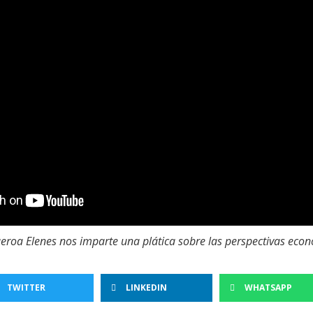
gueroa Elenes nos imparte una plática sobre las perspectivas ec
TWITTER
LINKEDIN
WHATSAPP