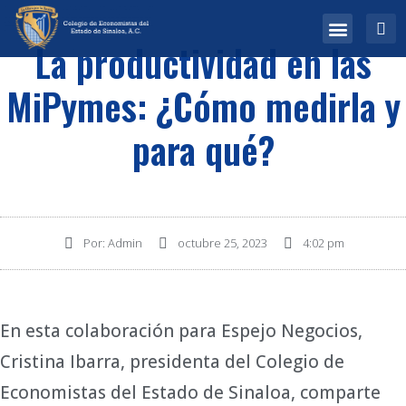
La productividad en las
¿Quiénes somos?
Biblioteca Virtual
MiPymes: ¿Cómo medirla y
para qué?
Por:
Admin
octubre 25, 2023
4:02 pm
En esta colaboración para Espejo Negocios,
Cristina Ibarra, presidenta del Colegio de
Economistas del Estado de Sinaloa, comparte