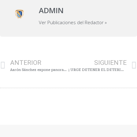
ADMIN
Ver Publicaciones del Redactor »
ANTERIOR
SIGUIENTE
Aarón Sánchez expone panorama económico de Sinaloa ante la Intercamaral de Culiacán. Econo-SIN 54
¡ URGE DETENER EL DETERIORO ECONÓMICO DE SINALOA !